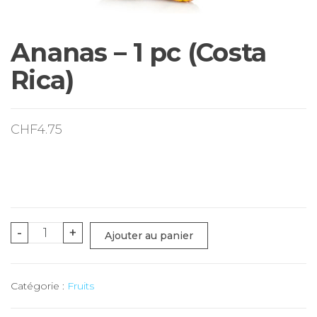
Ananas – 1 pc (Costa
Rica)
CHF
4.75
quantité
-
+
Ajouter au panier
de
Ananas
Catégorie :
Fruits
-
1