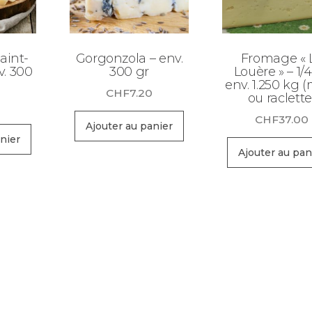
aint-
Gorgonzola – env.
Fromage « 
v. 300
300 gr
Louère » – 1/
env. 1.250 kg 
CHF
7.20
ou raclette
0
CHF
37.00
Ajouter au panier
nier
Ajouter au pan