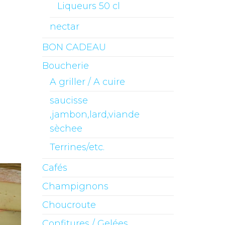
Liqueurs 50 cl
nectar
BON CADEAU
Boucherie
A griller / A cuire
saucisse
,jambon,lard,viande
sèchee
Terrines/etc.
Cafés
Champignons
Choucroute
Confitures / Gelées