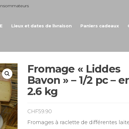
consommateurs
E
Lieux et dates de livraison
Paniers cadeaux
Fromage « Liddes
Bavon » – 1/2 pc – e
2.6 kg
CHF
59.90
Fromages à raclette de différentes laite