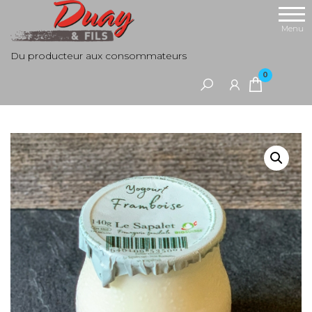
Aller
au
Menu
contenu
Du producteur aux consommateurs
0