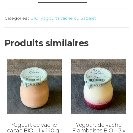
de
Yogourt
Catégories :
BIO
,
yogourts vache du Sapalet
de
vache
Framboises
Produits similaires
BIO
-
1
x
140
gr
(le
Sapalet)
Yogourt de vache
Yogourt de vache
cacao BIO – 1 x 140 gr
Framboises BIO – 3 x