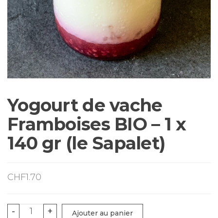
Yogourt de vache
Framboises BIO – 1 x
140 gr (le Sapalet)
CHF
1.70
quantité
-
+
Ajouter au panier