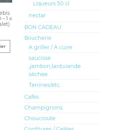
Liqueurs 50 cl
ebis
nectar
– 1 x
alet)
BON CADEAU
Boucherie
ier
A griller / A cuire
saucisse
,jambon,lard,viande
sèchee
Terrines/etc.
Cafés
Champignons
Choucroute
Confitures / Gelées