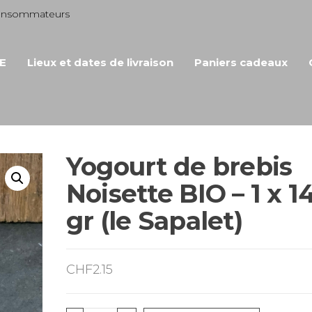
consommateurs
E
Lieux et dates de livraison
Paniers cadeaux
Yogourt de brebis
Noisette BIO – 1 x 1
gr (le Sapalet)
CHF
2.15