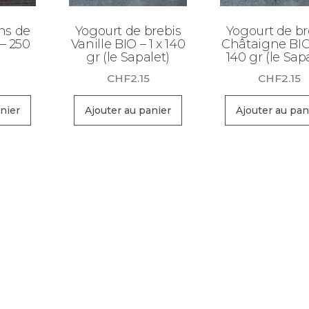
s de
Yogourt de brebis
Yogourt de br
 – 250
Vanille BIO – 1 x 140
Châtaigne BIO 
gr (le Sapalet)
140 gr (le Sap
CHF
2.15
CHF
2.15
nier
Ajouter au panier
Ajouter au pan