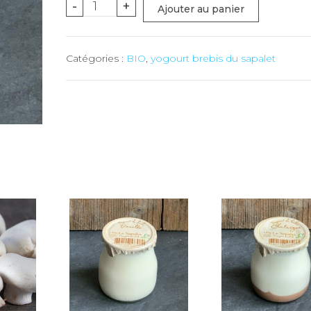
quantité
-
+
Ajouter au panier
de
Yogourt
Catégories :
BIO
,
yogourt brebis du sapalet
de
brebis
Noisette
BIO
-
1
x
140
gr
(le
Sapalet)