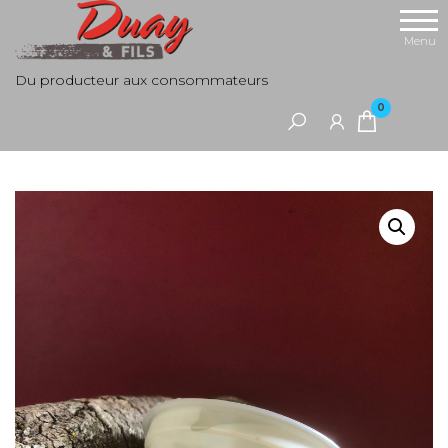
Aller
au
Menu
contenu
Du producteur aux consommateurs
0