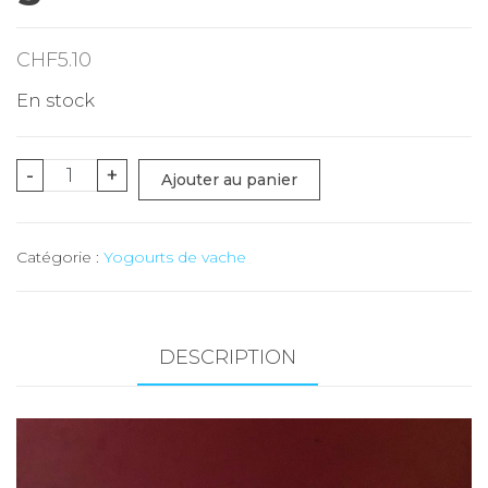
CHF
5.10
En stock
quantité
-
+
Ajouter au panier
de
Yogourt
Catégorie :
Yogourts de vache
coco
(Troistorrents)
-
3
DESCRIPTION
x
180
gr