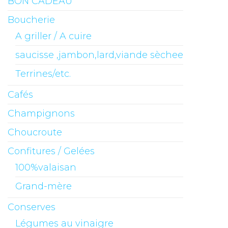
BON CADEAU
Boucherie
A griller / A cuire
saucisse ,jambon,lard,viande sèchee
Terrines/etc.
Cafés
Champignons
Choucroute
Confitures / Gelées
100%valaisan
Grand-mère
Conserves
Légumes au vinaigre