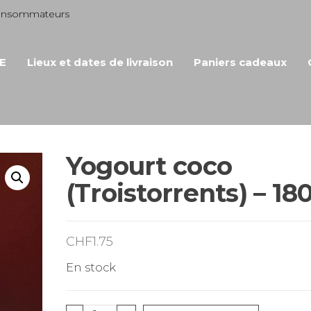
consommateurs
E
Lieux et dates de livraison
Paniers cadeaux
Yogourt coco
(Troistorrents) – 18
CHF
1.75
En stock