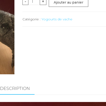
quantité
-
+
Ajouter au panier
de
Yogourt
Catégorie :
Yogourts de vache
coco
(Troistorrents)
-
180
gr
DESCRIPTION