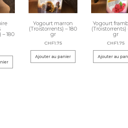
ire
Yogourt marron
Yogourt framb
s
(Troistorrents) – 180
(Troistorrents)
) – 180
gr
gr
CHF
1.75
CHF
1.75
Ajouter au panier
Ajouter au pan
nier