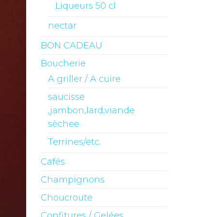
Liqueurs 50 cl
nectar
BON CADEAU
Boucherie
A griller / A cuire
saucisse
,jambon,lard,viande
sèchee
Terrines/etc.
Cafés
Champignons
Choucroute
Confitures / Gelées