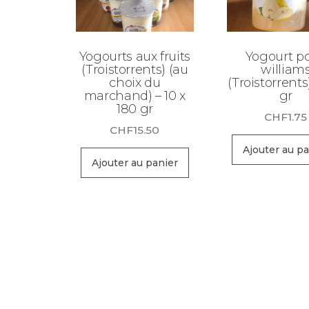
Yogourts aux fruits
Yogourt po
(Troistorrents) (au
william
choix du
(Troistorrents
marchand) – 10 x
gr
180 gr
CHF
1.75
CHF
15.50
Ajouter au pa
Ajouter au panier