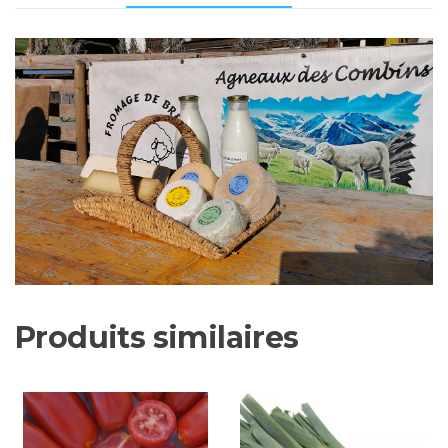
env.
200
gr
Produits similaires