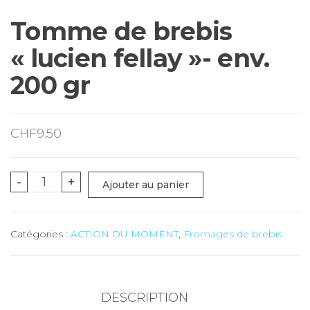
Tomme de brebis
« lucien fellay »- env.
200 gr
CHF
9.50
quantité
-
+
Ajouter au panier
de
Tomme
Catégories :
ACTION DU MOMENT
,
Fromages de brebis
de
brebis
"lucien
fellay"-
DESCRIPTION