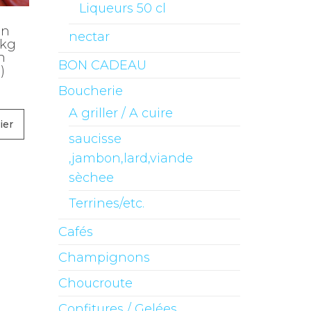
Liqueurs 50 cl
an
nectar
 kg
n
BON CADEAU
)
Boucherie
A griller / A cuire
ier
saucisse
,jambon,lard,viande
sèchee
Terrines/etc.
Cafés
Champignons
Choucroute
Confitures / Gelées