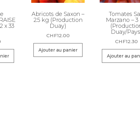
e
Abricots de Saxon –
Tomates S
FRAISE
2.5 kg (Production
Marzano – 3
2 x 33
Duay)
(Productio
Duay/Pays
CHF
12.00
0
CHF
12.30
Ajouter au panier
nier
Ajouter au pan