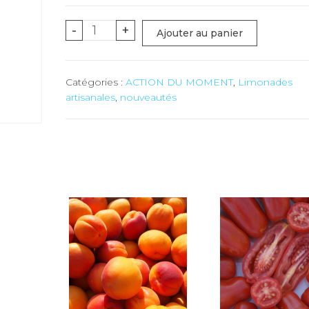
quantité
-
+
Ajouter au panier
de
Thé
Catégories :
ACTION DU MOMENT
,
Limonades
Froid
artisanales
,
nouveautés
pêche
artisanal
-
33
cl