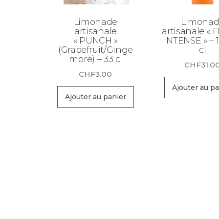
Limonade
Limonad
artisanale
artisanale « 
« PUNCH »
INTENSE » – 1
(Grapefruit/Ginge
cl
mbre) – 33 cl
CHF
31.0
CHF
3.00
Ajouter au pa
Ajouter au panier