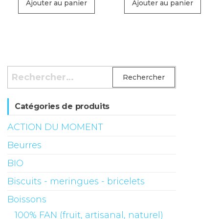
initial
actue
Ajouter au panier
Ajouter au panier
était :
est :
CHF9.95.
CHF8.
Rechercher :
Catégories de produits
ACTION DU MOMENT
Beurres
BIO
Biscuits - meringues - bricelets
Boissons
100% FAN (fruit, artisanal, naturel)