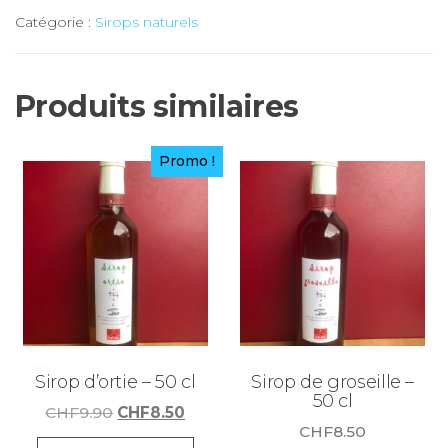
Sirop
Catégorie :
Sirops naturels
d'edelweiss
-
25
Produits similaires
cl
Promo !
Sirop d’ortie – 50 cl
Sirop de groseille –
50 cl
Le
Le
CHF
9.90
CHF
8.50
CHF
8.50
prix
prix