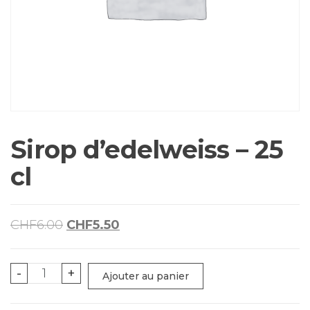
Sirop d’edelweiss – 25
cl
Le
Le
CHF
6.00
CHF
5.50
prix
prix
initial
actuel
quantité
-
+
Ajouter au panier
était :
est :
de
CHF6.00.
CHF5.50.