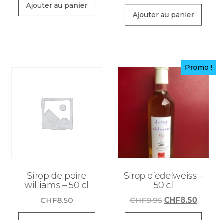
initial
actuel
Ajouter au panier
Ajouter au panier
était :
est :
CHF9.90.
CHF8.50.
Promo !
Sirop de poire
Sirop d’edelweiss –
williams – 50 cl
50 cl
Le
Le
CHF
8.50
CHF
9.95
CHF
8.50
prix
prix