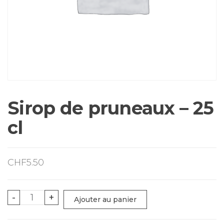
Sirop de pruneaux – 25
cl
CHF
5.50
quantité
-
+
Ajouter au panier
de