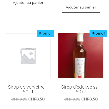
initial
actuel
Ajouter au panier
Ajouter au panier
était :
est :
CHF9.95.
CHF8.50.
Promo !
Promo !
Sirop de verveine –
Sirop d’edelweiss –
50 cl
50 cl
Le
Le
Le
Le
CHF
9.95
CHF
8.50
CHF
9.95
CHF
8.50
prix
prix
prix
prix