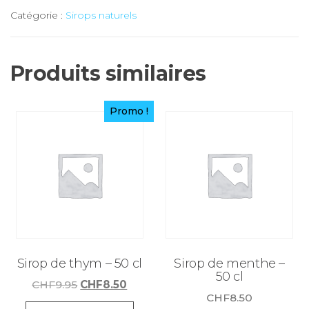
Sirop
Catégorie :
Sirops naturels
de
pruneaux
-
Produits similaires
25
cl
Promo !
Sirop de thym – 50 cl
Sirop de menthe –
50 cl
Le
Le
CHF
9.95
CHF
8.50
CHF
8.50
prix
prix