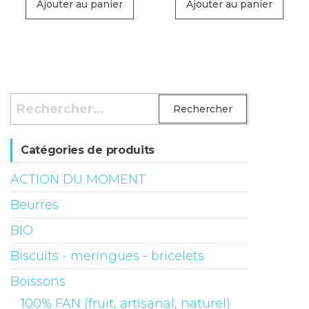
initial
actuel
initial
actue
Ajouter au panier
Ajouter au panier
était :
est :
était :
est :
CHF9.95.
CHF8.50.
CHF9.95.
CHF8.
Rechercher :
Catégories de produits
ACTION DU MOMENT
Beurres
BIO
Biscuits - meringues - bricelets
Boissons
100% FAN (fruit, artisanal, naturel)