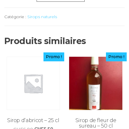
de
Sirop
Catégorie :
Sirops naturels
de
poire
williams
Produits similaires
-
50
Promo !
Promo !
cl
Sirop d’abricot – 25 cl
Sirop de fleur de
sureau – 50 cl
Le
Le