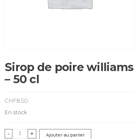
Sirop de poire williams
– 50 cl
CHF
8.50
En stock
quantité
-
+
Ajouter au panier