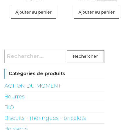
prix
prix
initial
actue
Ajouter au panier
Ajouter au panier
était :
est :
CHF9.95.
CHF8.
Rechercher :
Catégories de produits
ACTION DU MOMENT
Beurres
BIO
Biscuits - meringues - bricelets
Boissons