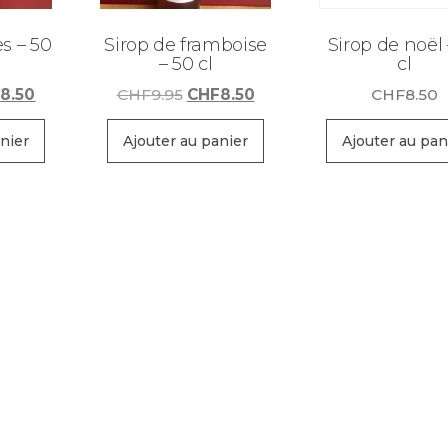
es – 50
Sirop de framboise
Sirop de noël 
– 50 cl
cl
Le
Le
Le
F
8.50
CHF
9.95
CHF
8.50
CHF
8.50
prix
prix
prix
al
actuel
initial
actuel
nier
Ajouter au panier
Ajouter au pan
 :
est :
était :
est :
9.95.
CHF8.50.
CHF9.95.
CHF8.50.