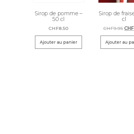
Sirop de pomme –
Sirop de frais
50 cl
cl
Le
CHF
8.50
CHF
9.95
CH
prix
initi
Ajouter au panier
Ajouter au pa
était
CHF