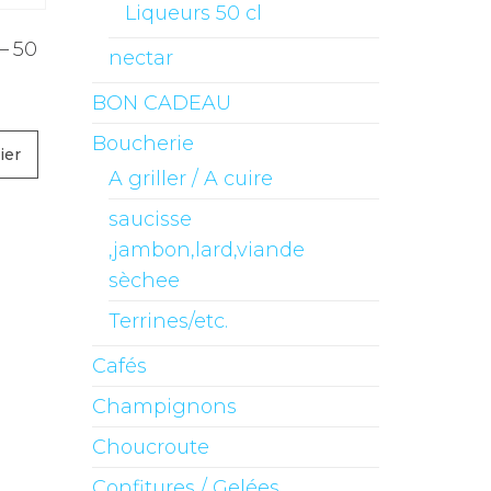
Liqueurs 50 cl
– 50
nectar
BON CADEAU
Boucherie
ier
A griller / A cuire
saucisse
,jambon,lard,viande
sèchee
Terrines/etc.
Cafés
Champignons
Choucroute
Confitures / Gelées