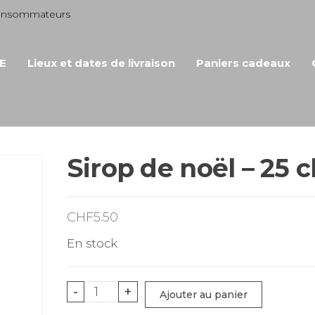
consommateurs
E
Lieux et dates de livraison
Paniers cadeaux
Sirop de noël – 25 c
CHF
5.50
En stock
quantité
-
+
Ajouter au panier
de