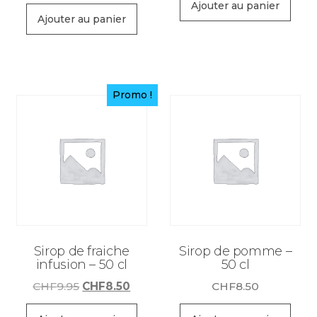
prix
prix
initial
actue
Ajouter au panier
initial
actuel
Ajouter au panier
était :
est :
était :
est :
CHF9.95.
CHF8.
CHF9.95.
CHF8.50.
Promo !
Sirop de fraiche
Sirop de pomme –
infusion – 50 cl
50 cl
Le
Le
CHF
9.95
CHF
8.50
CHF
8.50
prix
prix