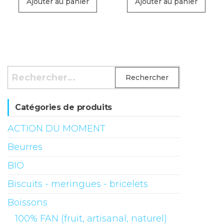
initial
actuel
Ajouter au panier
Ajouter au panier
était :
est :
CHF9.95.
CHF8.50.
Rechercher :
Catégories de produits
ACTION DU MOMENT
Beurres
BIO
Biscuits - meringues - bricelets
Boissons
100% FAN (fruit, artisanal, naturel)