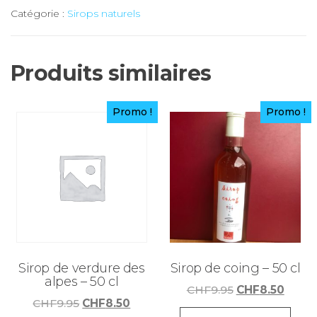
Catégorie :
Sirops naturels
de
mûre
-
Produits similaires
25
cl
Promo !
Promo !
Sirop de verdure des
Sirop de coing – 50 cl
alpes – 50 cl
Le
Le
CHF
9.95
CHF
8.50
Le
Le
CHF
9.95
CHF
8.50
prix
prix