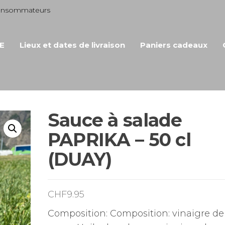
consommateurs
E
Lieux et dates de livraison
Paniers cadeaux
Sauce à salade
PAPRIKA – 50 cl
(DUAY)
CHF
9.95
Composition: Composition: vinaigre de