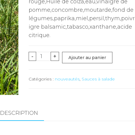
rouge,Huile de colza,eau,vinaigre de
pomme,concombre,moutarde,fond de
légumes,paprika,miel,persil,thym,poivr
igre balsamic,tabasco,xanthane,acide
citrique.
quantité
-
+
Ajouter au panier
de
Sauce
Catégories :
nouveautés
,
Sauces à salade
à
salade
PAPRIKA
-
DESCRIPTION
50
cl
(DUAY)