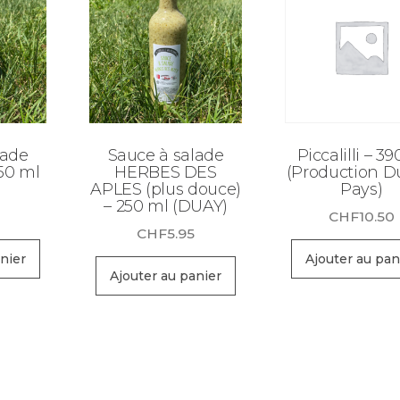
lade
Sauce à salade
Piccalilli – 39
50 ml
HERBES DES
(Production D
APLES (plus douce)
Pays)
– 250 ml (DUAY)
CHF
10.50
CHF
5.95
nier
Ajouter au pan
Ajouter au panier