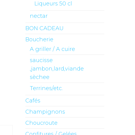
Liqueurs 50 cl
nectar
BON CADEAU
Boucherie
A griller / A cuire
saucisse
,jambon,lard,viande
sèchee
Terrines/etc.
Cafés
Champignons
Choucroute
Confitures / Gelées