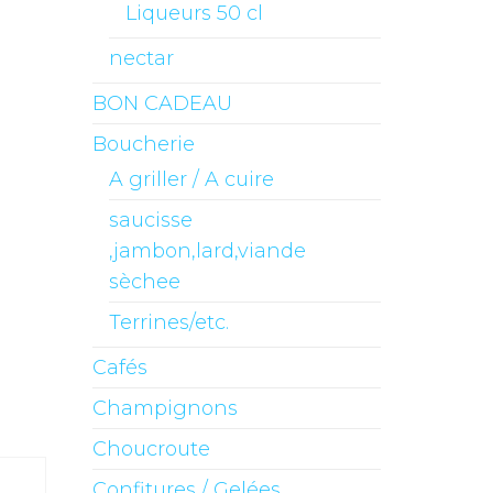
Liqueurs 50 cl
nectar
BON CADEAU
Boucherie
A griller / A cuire
saucisse
,jambon,lard,viande
sèchee
Terrines/etc.
Cafés
Champignons
Choucroute
Confitures / Gelées