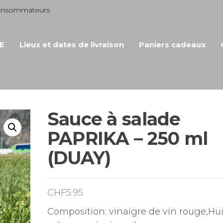
consommateurs
E
Lieux et dates de livraison
Paniers cadeaux
Sauce à salade
PAPRIKA – 250 ml
(DUAY)
CHF
5.95
Composition: vinaigre de vin rouge,Hui