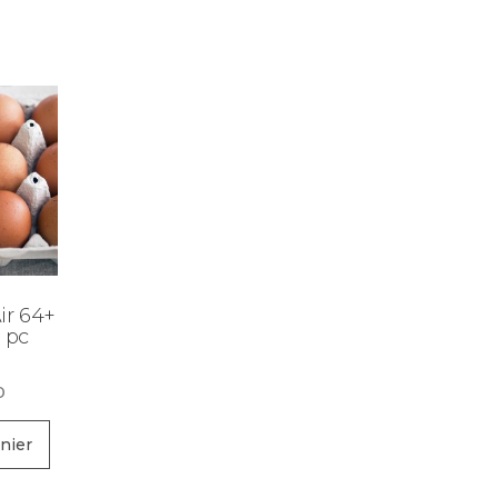
ir 64+
0 pc
0
nier