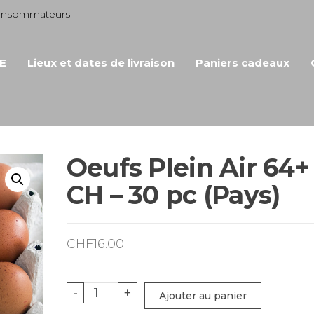
consommateurs
E
Lieux et dates de livraison
Paniers cadeaux
Oeufs Plein Air 64+
CH – 30 pc (Pays)
CHF
16.00
quantité
-
+
Ajouter au panier
de