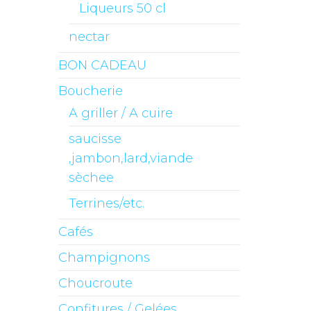
Liqueurs 50 cl
nectar
BON CADEAU
Boucherie
A griller / A cuire
saucisse
,jambon,lard,viande
sèchee
Terrines/etc.
Cafés
Champignons
Choucroute
Confitures / Gelées