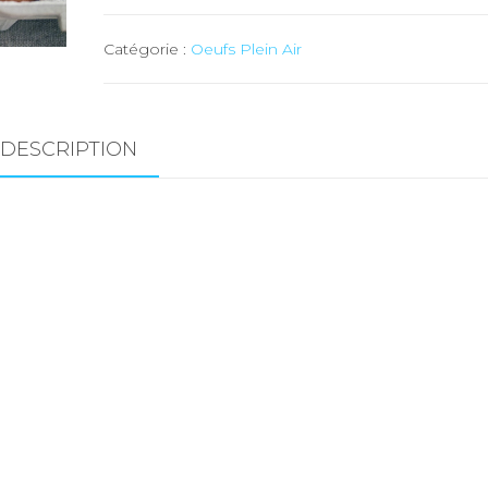
Oeufs
Catégorie :
Oeufs Plein Air
Plein
Air
64+
CH
DESCRIPTION
-
30
pc
(Pays)