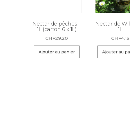
Nectar de pêches –
Nectar de Wil
1L (carton 6 x 1L)
1L
CHF
29.20
CHF
4.15
Ajouter au panier
Ajouter au pa