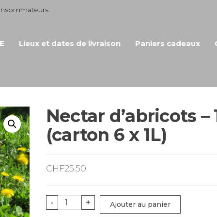
consommateurs
E
Lieux et dates de livraison
Paniers cadeaux
Nectar d’abricots – 
(carton 6 x 1L)
CHF
25.50
quantité
-
+
Ajouter au panier
de