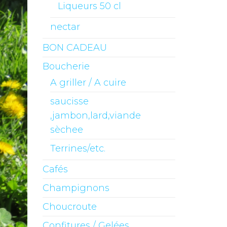
Liqueurs 50 cl
nectar
BON CADEAU
Boucherie
A griller / A cuire
saucisse
,jambon,lard,viande
sèchee
Terrines/etc.
Cafés
Champignons
Choucroute
Confitures / Gelées