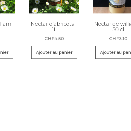
liam –
Nectar d’abricots –
Nectar de will
1L
50 cl
CHF
4.50
CHF
3.10
nier
Ajouter au panier
Ajouter au pan