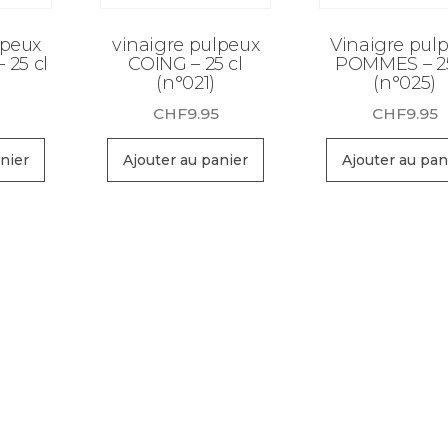
lpeux
vinaigre pulpeux
Vinaigre pul
 25 cl
COING – 25 cl
POMMES – 25
(n°021)
(n°025)
5
CHF
9.95
CHF
9.95
nier
Ajouter au panier
Ajouter au pan