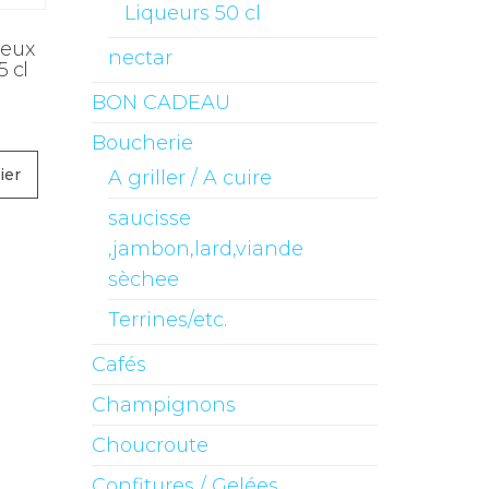
Liqueurs 50 cl
peux
nectar
 cl
BON CADEAU
Boucherie
ier
A griller / A cuire
saucisse
,jambon,lard,viande
sèchee
Terrines/etc.
Cafés
Champignons
Choucroute
Confitures / Gelées