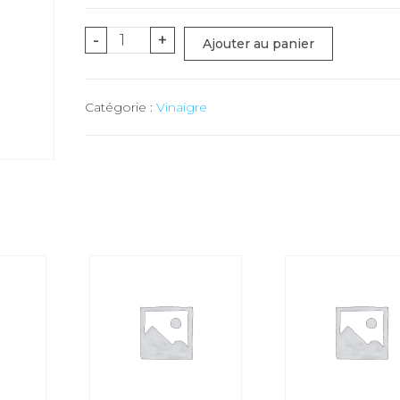
quantité
-
+
Ajouter au panier
de
Vinaigre
Catégorie :
Vinaigre
pulpeux
Abricots
-
25
cl
(n°020)