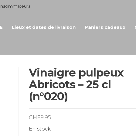
consommateurs
E
Lieux et dates de livraison
Paniers cadeaux
Vinaigre pulpeux
Abricots – 25 cl
(n°020)
CHF
9.95
En stock