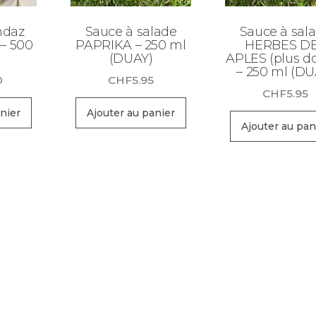
ndaz
Sauce à salade
Sauce à sal
 – 500
PAPRIKA – 250 ml
HERBES D
(DUAY)
APLES (plus d
– 250 ml (DU
0
CHF
5.95
CHF
5.95
nier
Ajouter au panier
Ajouter au pan