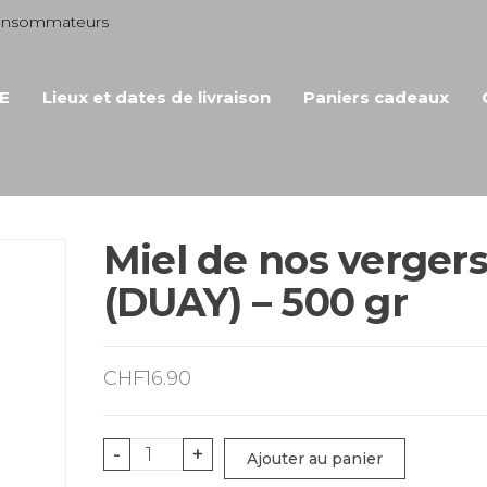
consommateurs
E
Lieux et dates de livraison
Paniers cadeaux
Miel de nos verger
(DUAY) – 500 gr
CHF
16.90
quantité
-
+
Ajouter au panier
de