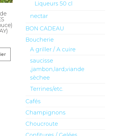
Liqueurs 50 cl
ade
nectar
ES
ouce)
BON CADEAU
AY)
Boucherie
A griller / A cuire
ier
saucisse
,jambon,lard,viande
sèchee
Terrines/etc.
Cafés
Champignons
Choucroute
Confitures / Gelées