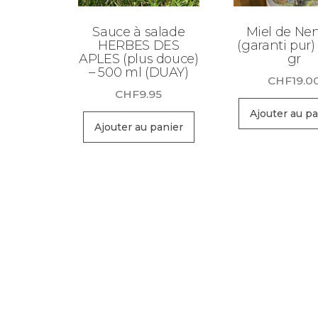
Sauce à salade
Miel de Ne
HERBES DES
(garanti pur)
APLES (plus douce)
gr
– 500 ml (DUAY)
CHF
19.0
CHF
9.95
Ajouter au pa
Ajouter au panier