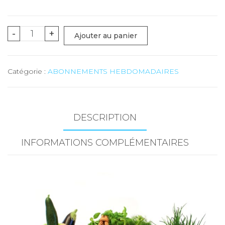
quantité
-
+
Ajouter au panier
de
MEDIUM
Catégorie :
ABONNEMENTS HEBDOMADAIRES
(fruits
et
légumes)
-
DESCRIPTION
9
INFORMATIONS COMPLÉMENTAIRES
kg
-
ABONNEMENT
10
LIVRAISONS
HEBDOMADAIRES