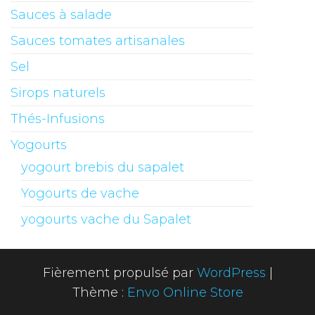
Sauces à salade
Sauces tomates artisanales
Sel
Sirops naturels
Thés-Infusions
Yogourts
yogourt brebis du sapalet
Yogourts de vache
yogourts vache du Sapalet
Fièrement propulsé par
WordPress
|
Thème :
Envo Online Store