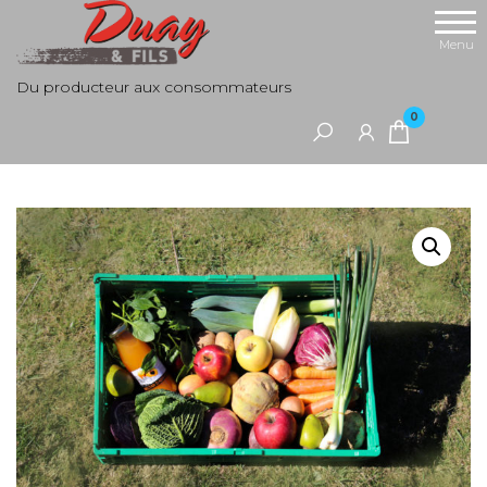
Aller
au
Menu
contenu
Du producteur aux consommateurs
0