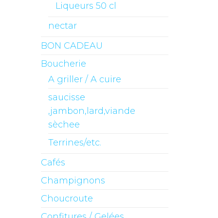
Liqueurs 50 cl
nectar
BON CADEAU
Boucherie
A griller / A cuire
saucisse
,jambon,lard,viande
sèchee
Terrines/etc.
Cafés
Champignons
Choucroute
Confitures / Gelées