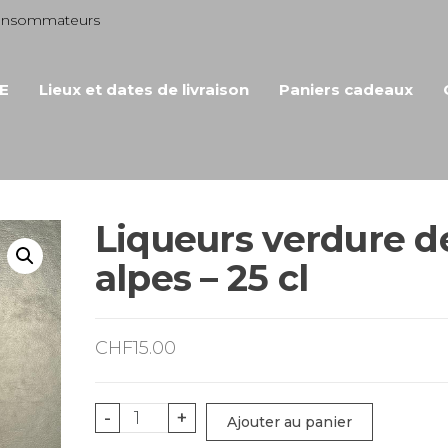
consommateurs
E
Lieux et dates de livraison
Paniers cadeaux
Liqueurs verdure d
alpes – 25 cl
CHF
15.00
quantité
-
+
Ajouter au panier
de