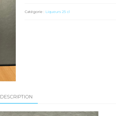
Liqueurs
Catégorie :
Liqueurs 25 cl
verdure
des
alpes
-
25
cl
DESCRIPTION