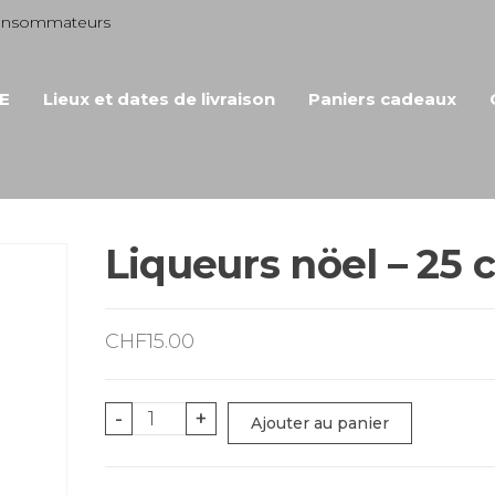
consommateurs
E
Lieux et dates de livraison
Paniers cadeaux
Liqueurs nöel – 25 c
CHF
15.00
quantité
-
+
Ajouter au panier
de
Liqueurs