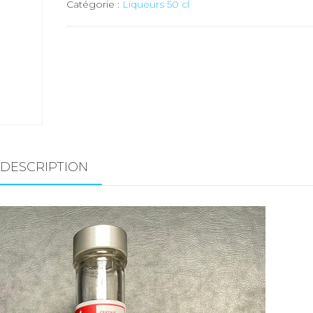
Catégorie :
Liqueurs 50 cl
nöel
-
25
cl
DESCRIPTION