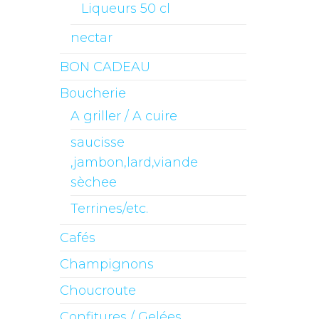
Liqueurs 50 cl
nectar
BON CADEAU
Boucherie
A griller / A cuire
saucisse
,jambon,lard,viande
sèchee
Terrines/etc.
Cafés
Champignons
Choucroute
Confitures / Gelées