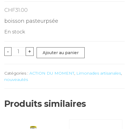
CHF
31.00
boisson pasteurpsée
En stock
quantité
-
+
Ajouter au panier
de
Limonade
Catégories :
ACTION DU MOMENT
,
Limonades artisanales
,
artisanale
nouveautés
"PUNCH"
(Grapefruit/Gingembre)
-
Produits similaires
12
x
33