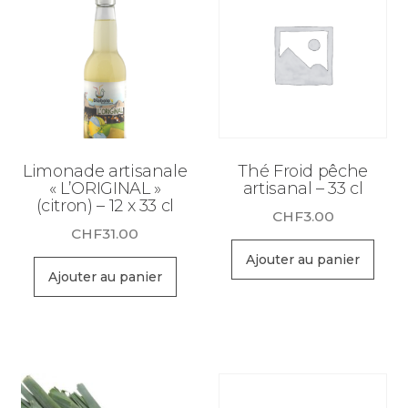
cl
Limonade artisanale
Thé Froid pêche
« L’ORIGINAL »
artisanal – 33 cl
(citron) – 12 x 33 cl
CHF
3.00
CHF
31.00
Ajouter au panier
Ajouter au panier