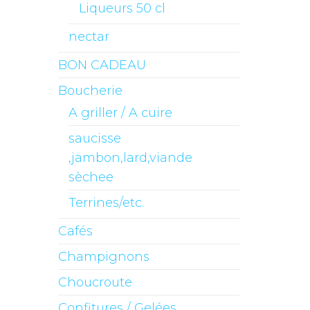
Liqueurs 50 cl
nectar
BON CADEAU
Boucherie
A griller / A cuire
saucisse
,jambon,lard,viande
sèchee
Terrines/etc.
Cafés
Champignons
Choucroute
Confitures / Gelées