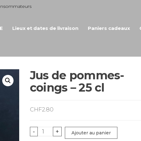
consommateurs
E
Lieux et dates de livraison
Paniers cadeaux
Jus de pommes-
coings – 25 cl
CHF
2.80
quantité
-
+
Ajouter au panier
de