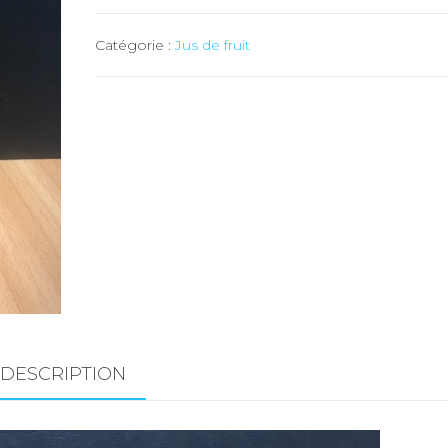
Jus
Catégorie :
Jus de fruit
de
pommes-
coings
-
25
cl
DESCRIPTION