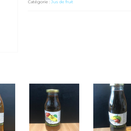
Catégorie :
Jus de fruit
de
pommes
-
25
cl