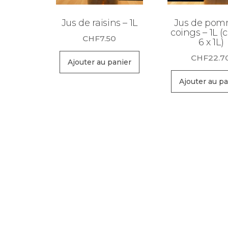
Jus de raisins – 1L
Jus de pom
coings – 1L (
CHF
7.50
6 x 1L)
CHF
22.7
Ajouter au panier
Ajouter au pa