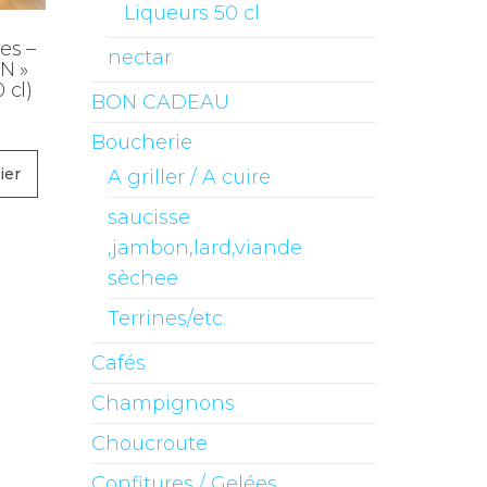
Liqueurs 50 cl
es –
nectar
N »
 cl)
BON CADEAU
Boucherie
ier
A griller / A cuire
saucisse
,jambon,lard,viande
sèchee
Terrines/etc.
Cafés
Champignons
Choucroute
Confitures / Gelées