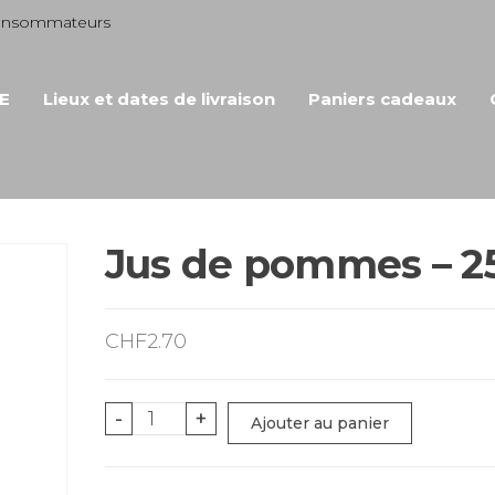
consommateurs
E
Lieux et dates de livraison
Paniers cadeaux
Jus de pommes – 25
CHF
2.70
quantité
-
+
Ajouter au panier
de
Jus