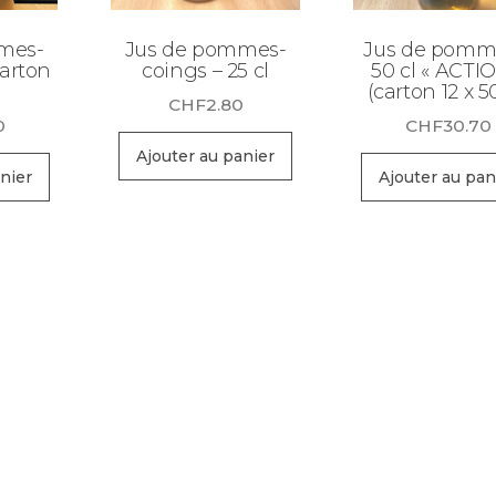
mes-
Jus de pommes-
Jus de pomm
carton
coings – 25 cl
50 cl « ACTIO
(carton 12 x 50
CHF
2.80
0
CHF
30.70
Ajouter au panier
nier
Ajouter au pan