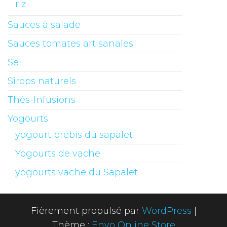
riz
Sauces à salade
Sauces tomates artisanales
Sel
Sirops naturels
Thés-Infusions
Yogourts
yogourt brebis du sapalet
Yogourts de vache
yogourts vache du Sapalet
Fièrement propulsé par
WordPress
|
Thème :
Envo Online Store