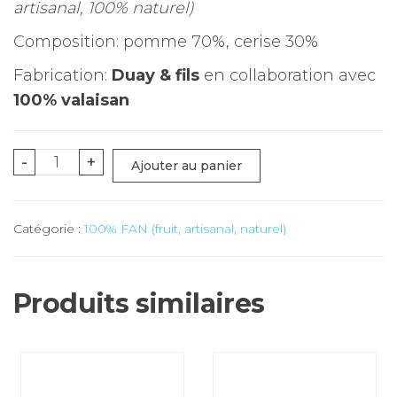
artisanal, 100% naturel)
Composition: pomme 70%, cerise 30%
Fabrication:
Duay & fils
en collaboration avec
100% valaisan
quantité
-
+
Ajouter au panier
de
Jus
Catégorie :
100% FAN (fruit, artisanal, naturel)
100%
FAN
pomme-
Produits similaires
cerise
(naturel)
-
50