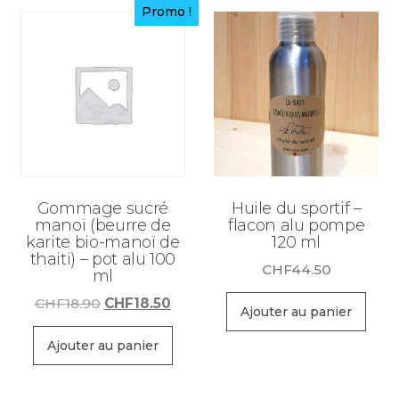
Promo !
Gommage sucré
Huile du sportif –
manoï (beurre de
flacon alu pompe
karite bio-manoï de
120 ml
thaiti) – pot alu 100
CHF
44.50
ml
Le
Le
CHF
18.90
CHF
18.50
Ajouter au panier
prix
prix
initial
actuel
Ajouter au panier
était :
est :
CHF18.90.
CHF18.50.