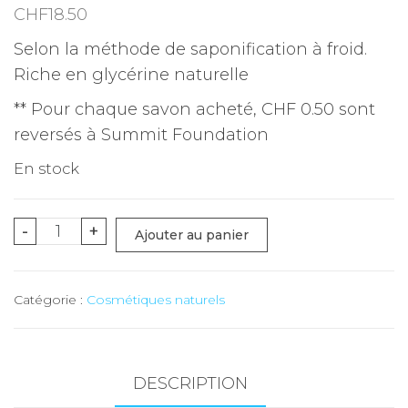
CHF
18.50
Selon la méthode de saponification à froid.
Riche en glycérine naturelle
** Pour chaque savon acheté, CHF 0.50 sont
reversés à Summit Foundation
En stock
quantité
-
+
Ajouter au panier
de
Hydrolat
Catégorie :
Cosmétiques naturels
(Edelweiss)
-
50
ml
DESCRIPTION