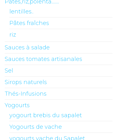
Pâtes,riz,polenta........
lentilles..
Pâtes fraîches
riz
Sauces à salade
Sauces tomates artisanales
Sel
Sirops naturels
Thés-Infusions
Yogourts
yogourt brebis du sapalet
Yogourts de vache
yogourts vache du Sapalet