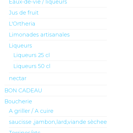
Eaux-de-vie / liqueurs
Jus de fruit
L'Ortheria
Limonades artisanales
Liqueurs
Liqueurs 25 cl
Liqueurs 50 cl
nectar
BON CADEAU
Boucherie
A griller / A cuire
saucisse ,jambon,lard,viande sèchee
Terrines/etc.