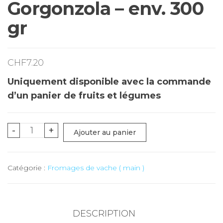
Gorgonzola – env. 300
gr
CHF
7.20
Uniquement disponible avec la commande
d’un panier de fruits et légumes
quantité
-
+
Ajouter au panier
de
Gorgonzola
Catégorie :
Fromages de vache ( main )
-
env.
300
gr
DESCRIPTION