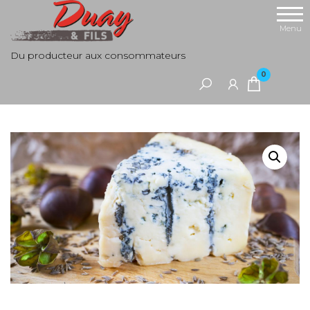
Aller
au
Menu
contenu
Du producteur aux consommateurs
0