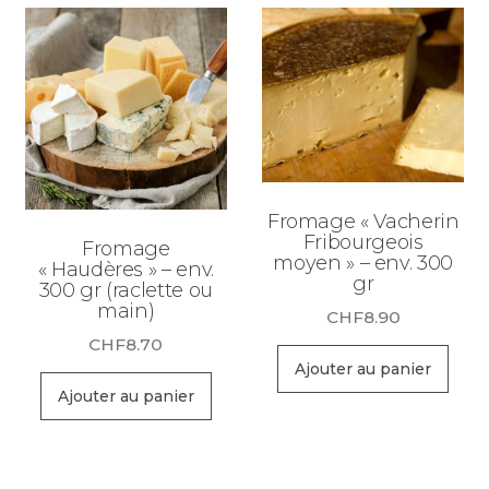
Fromage « Vacherin
Fribourgeois
Fromage
moyen » – env. 300
« Haudères » – env.
gr
300 gr (raclette ou
main)
CHF
8.90
CHF
8.70
Ajouter au panier
Ajouter au panier