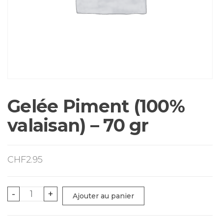
Gelée Piment (100%
valaisan) – 70 gr
CHF
2.95
quantité
-
+
Ajouter au panier
de