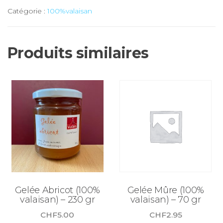
Gelée
Catégorie :
100%valaisan
Piment
(100%
valaisan)
Produits similaires
-
70
gr
Gelée Abricot (100%
Gelée Mûre (100%
valaisan) – 230 gr
valaisan) – 70 gr
CHF
5.00
CHF
2.95