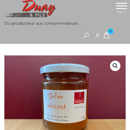
Aller
au
Menu
contenu
Du producteur aux consommateurs
0