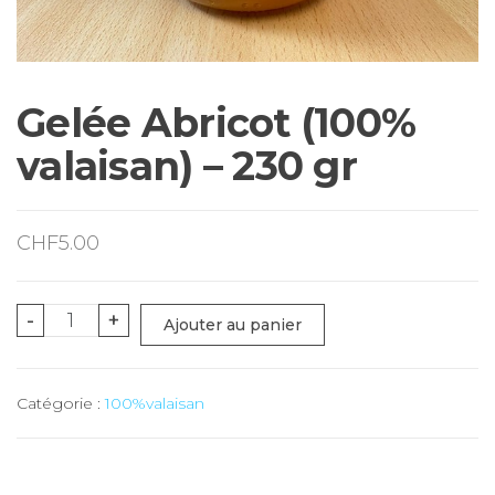
Gelée Abricot (100%
valaisan) – 230 gr
CHF
5.00
quantité
-
+
Ajouter au panier
de
Gelée
Catégorie :
100%valaisan
Abricot
(100%
valaisan)