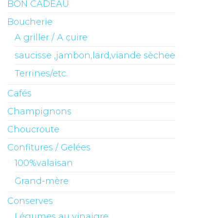
BON CADEAU
Boucherie
A griller / A cuire
saucisse ,jambon,lard,viande sèchee
Terrines/etc.
Cafés
Champignons
Choucroute
Confitures / Gelées
100%valaisan
Grand-mère
Conserves
Légumes au vinaigre