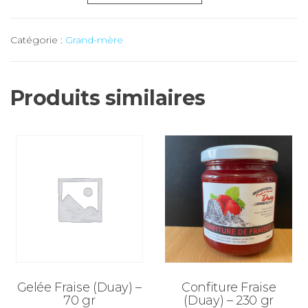
de
Gelée
Catégorie :
Grand-mère
Cerise
(Duay)
-
Produits similaires
230
gr
Gelée Fraise (Duay) –
Confiture Fraise
70 gr
(Duay) – 230 gr