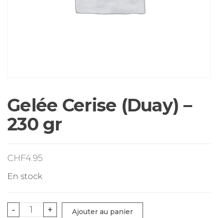
Gelée Cerise (Duay) –
230 gr
CHF
4.95
En stock
quantité
-
+
Ajouter au panier