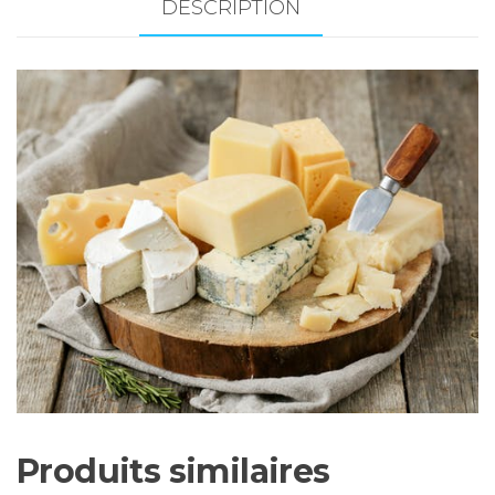
-
DESCRIPTION
env.
300
gr
Produits similaires