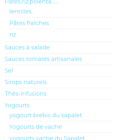
Pâtes,riz,polenta........
lentilles..
Pâtes fraîches
riz
Sauces à salade
Sauces tomates artisanales
Sel
Sirops naturels
Thés-Infusions
Yogourts
yogourt brebis du sapalet
Yogourts de vache
yogourts vache du Sapalet