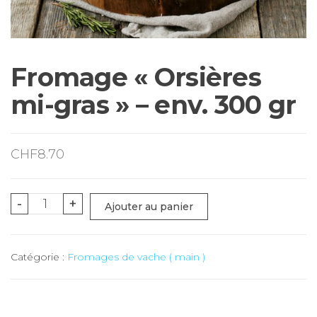
Fromage « Orsières
mi-gras » – env. 300 gr
CHF
8.70
quantité
-
+
Ajouter au panier
de
Fromage
Catégorie :
Fromages de vache ( main )
"Orsières
mi-
gras"