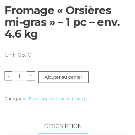
Fromage « Orsières
mi-gras » – 1 pc – env.
4.6 kg
CHF
108.10
quantité
-
+
Ajouter au panier
de
Fromage
Catégorie :
Fromages de vache ( main )
"Orsières
mi-
gras"
-
DESCRIPTION
1