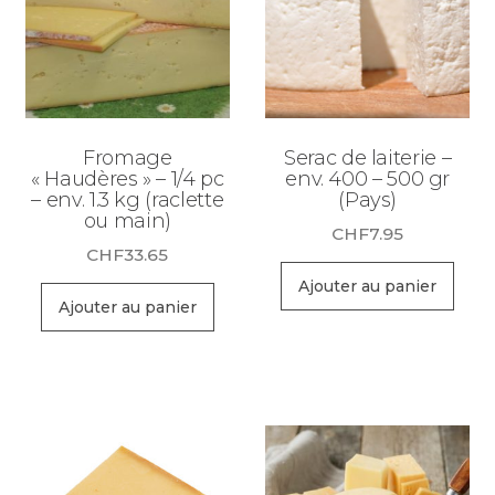
Fromage
Serac de laiterie –
« Haudères » – 1/4 pc
env. 400 – 500 gr
– env. 1.3 kg (raclette
(Pays)
ou main)
CHF
7.95
CHF
33.65
Ajouter au panier
Ajouter au panier