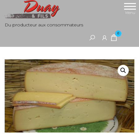
Aller
au
Menu
contenu
Du producteur aux consommateurs
0