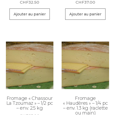
CHF
32.50
CHF
37.00
Ajouter au panier
Ajouter au panier
Fromage « Chassour
Fromage
La Tzoumaz » – 1/2 pc
« Haudères » – 1/4 pc
– env. 2.5 kg
– env. 1.3 kg (raclette
ou main)