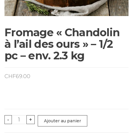
Fromage « Chandolin
à l’ail des ours » – 1/2
pc – env. 2.3 kg
CHF
69.00
quantité
-
+
Ajouter au panier
de