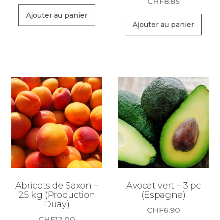
CHF
8.85
Ajouter au panier
Ajouter au panier
Abricots de Saxon –
Avocat vert – 3 pc
2.5 kg (Production
(Espagne)
Duay)
CHF
6.90
CHF
12.00