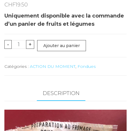
CHF
19.50
Uniquement disponible avec la commande
d’un panier de fruits et légumes
quantité
-
+
Ajouter au panier
de
Fondue
Catégories :
ACTION DU MOMENT
,
Fondues
100%
vacherin
(Fribourg)
-
DESCRIPTION
500
gr