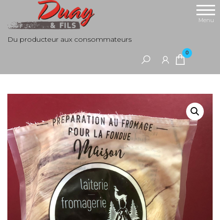
Aller
au
Menu
contenu
Du producteur aux consommateurs
0