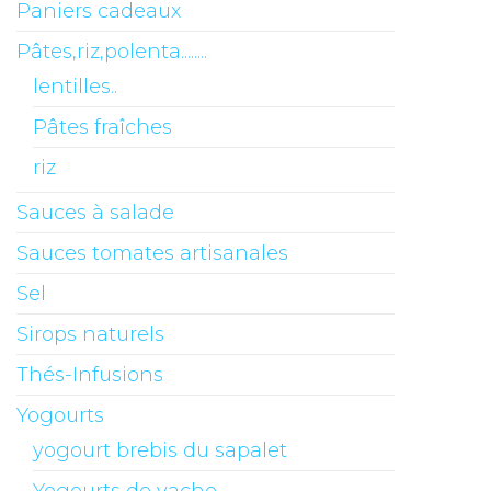
Paniers cadeaux
Pâtes,riz,polenta........
lentilles..
Pâtes fraîches
riz
Sauces à salade
Sauces tomates artisanales
Sel
Sirops naturels
Thés-Infusions
Yogourts
yogourt brebis du sapalet
Yogourts de vache