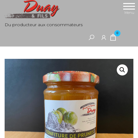
Aller
au
Menu
contenu
Du producteur aux consommateurs
0