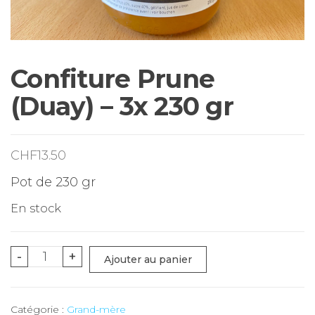
Confiture Prune
(Duay) – 3x 230 gr
CHF
13.50
Pot de 230 gr
En stock
quantité
-
+
Ajouter au panier
de
Confiture
Catégorie :
Grand-mère
Prune