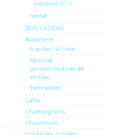
Liqueurs 50 cl
nectar
BON CADEAU
Boucherie
A griller / A cuire
saucisse
,jambon,lard,viande
sèchee
Terrines/etc.
Cafés
Champignons
Choucroute
Confitures / Gelées