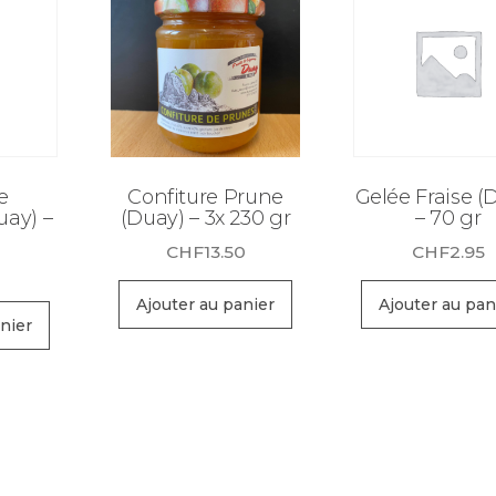
e
Confiture Prune
Gelée Fraise (
uay) –
(Duay) – 3x 230 gr
– 70 gr
CHF
13.50
CHF
2.95
Ajouter au panier
Ajouter au pan
nier