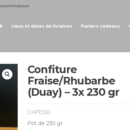
consommateurs
E
Lieux et dates de livraison
Paniers cadeaux
Confiture
Fraise/Rhubarbe
(Duay) – 3x 230 gr
CHF
13.50
Pot de 230 gr