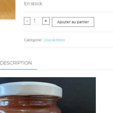
En stock
quantité
-
+
Ajouter au panier
de
Confiture
Catégorie :
Grand-mère
Fraise/Rhubarbe
(Duay)
-
3x
DESCRIPTION
230
gr