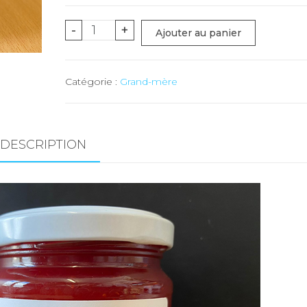
quantité
-
+
Ajouter au panier
de
Confiture
Catégorie :
Grand-mère
Fraise
(Duay)
-
230
DESCRIPTION
gr