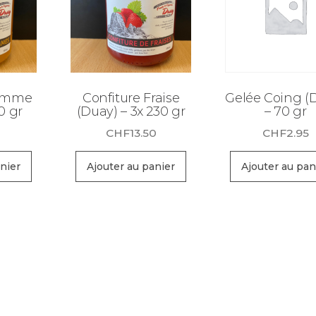
Pomme
Confiture Fraise
Gelée Coing (
0 gr
(Duay) – 3x 230 gr
– 70 gr
CHF
13.50
CHF
2.95
nier
Ajouter au panier
Ajouter au pan