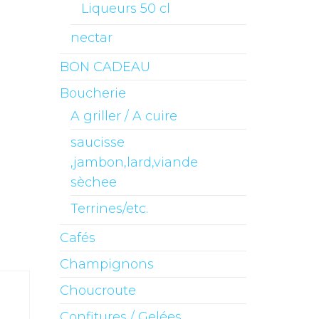
Liqueurs 50 cl
nectar
BON CADEAU
Boucherie
A griller / A cuire
saucisse
,jambon,lard,viande
sèchee
Terrines/etc.
Cafés
Champignons
Choucroute
Confitures / Gelées