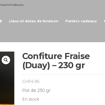
consommateurs
E
Lieux et dates de livraison
Paniers cadeaux
Confiture Fraise
(Duay) – 230 gr
CHF
4.95
Pot de 230 gr
En stock