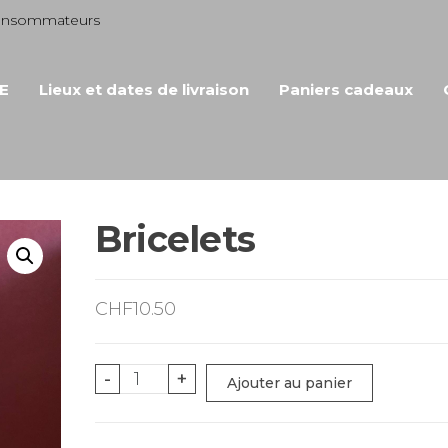
consommateurs
E
Lieux et dates de livraison
Paniers cadeaux
Bricelets
CHF
10.50
quantité
-
+
Ajouter au panier
de
Bricelets