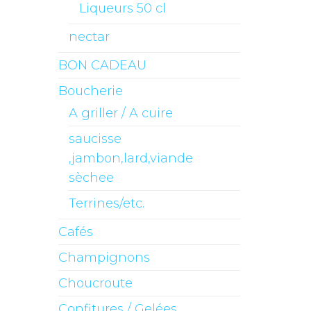
Liqueurs 50 cl
nectar
BON CADEAU
Boucherie
A griller / A cuire
saucisse
,jambon,lard,viande
sèchee
Terrines/etc.
Cafés
Champignons
Choucroute
Confitures / Gelées