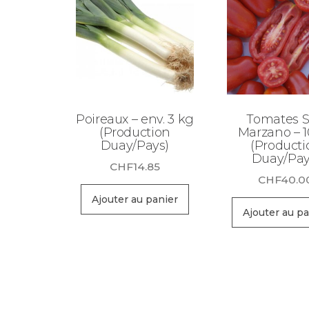
Poireaux – env. 3 kg
Tomates 
(Production
Marzano – 1
Duay/Pays)
(Producti
Duay/Pay
CHF
14.85
CHF
40.0
Ajouter au panier
Ajouter au pa