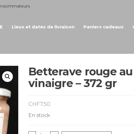
consommateurs
E
Lieux et dates de livraison
Paniers cadeaux
Betterave rouge au
vinaigre – 372 gr
CHF
7.50
En stock