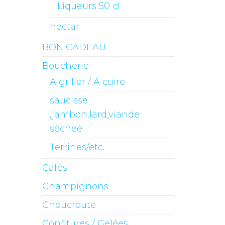
Liqueurs 50 cl
nectar
BON CADEAU
Boucherie
A griller / A cuire
saucisse
,jambon,lard,viande
sèchee
Terrines/etc.
Cafés
Champignons
Choucroute
Confitures / Gelées