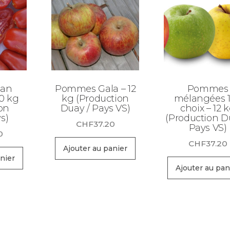
San
Pommes Gala – 12
Pommes
0 kg
kg (Production
mélangées 1
on
Duay / Pays VS)
choix – 12 
s)
(Production D
CHF
37.20
Pays VS)
0
CHF
37.20
Ajouter au panier
nier
Ajouter au pan