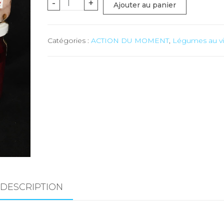
quantité
-
+
Ajouter au panier
de
Betterave
Catégories :
ACTION DU MOMENT
,
Légumes au vi
rouge
au
vinaigre
-
372
gr
DESCRIPTION