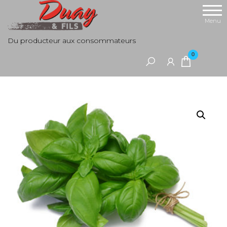
Aller
au
Menu
contenu
Du producteur aux consommateurs
0