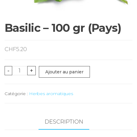
Basilic – 100 gr (Pays)
CHF
5.20
quantité
-
+
Ajouter au panier
de
Basilic
Catégorie :
Herbes aromatiques
-
100
gr
(Pays)
DESCRIPTION