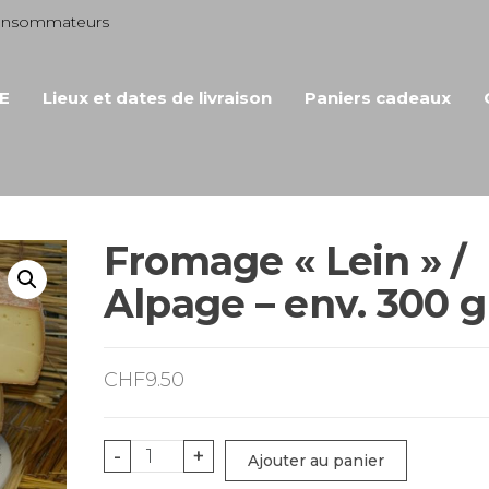
consommateurs
E
Lieux et dates de livraison
Paniers cadeaux
Fromage « Lein » /
Alpage – env. 300 g
CHF
9.50
quantité
-
+
Ajouter au panier
de