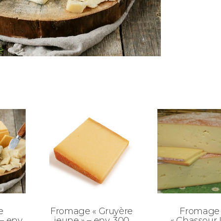
e
Fromage « Gruyère
Fromage
– env.
jeune » – env. 300
« Chassour 