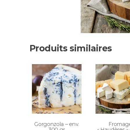
Produits similaires
Gorgonzola – env.
Fromag
300 gr
« Haudères » 