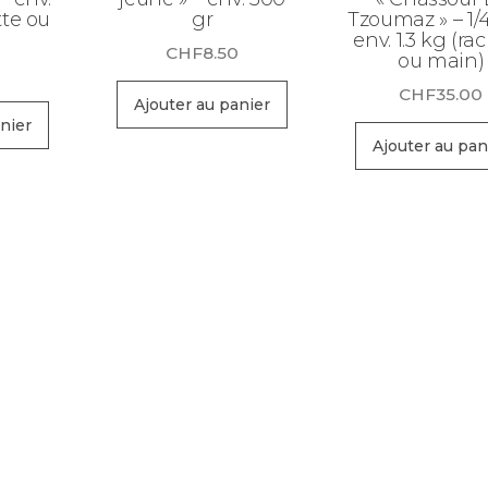
tte ou
gr
Tzoumaz » – 1/4
env. 1.3 kg (rac
CHF
8.50
ou main)
0
CHF
35.00
Ajouter au panier
nier
Ajouter au pan