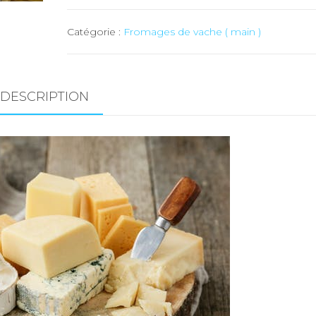
Fromage
Catégorie :
Fromages de vache ( main )
"Lein"
/
Alpage
-
DESCRIPTION
env.
300
gr