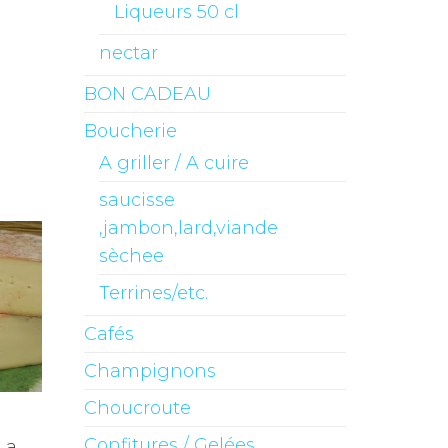
Liqueurs 50 cl
nectar
BON CADEAU
Boucherie
A griller / A cuire
saucisse
,jambon,lard,viande
sèchee
Terrines/etc.
Cafés
Champignons
Choucroute
Confitures / Gelées
La