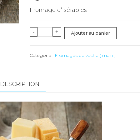
Fromage d’Isérables
quantité
-
+
Ajouter au panier
de
Fromage
Catégorie :
Fromages de vache ( main )
"Simplon"
-
env.
300
DESCRIPTION
gr