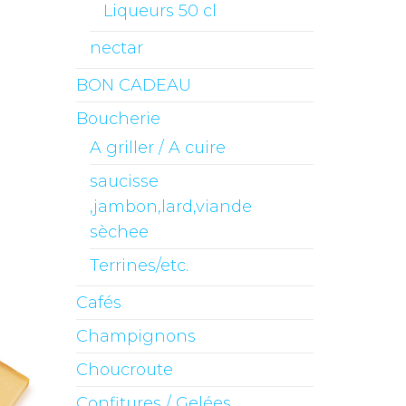
Liqueurs 50 cl
nectar
BON CADEAU
Boucherie
A griller / A cuire
saucisse
,jambon,lard,viande
sèchee
Terrines/etc.
Cafés
Champignons
Choucroute
Confitures / Gelées