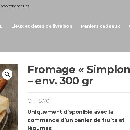
consommateurs
E
Lieux et dates de livraison
Paniers cadeaux
Fromage « Simplon
– env. 300 gr
CHF
8.70
Uniquement disponible avec la
commande d’un panier de fruits et
légumes