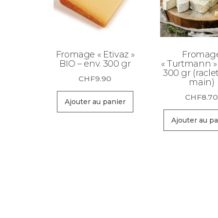
Fromage « Etivaz »
Fromag
BIO – env. 300 gr
« Turtmann » 
300 gr (racle
CHF
9.90
main)
CHF
8.7
Ajouter au panier
Ajouter au pa