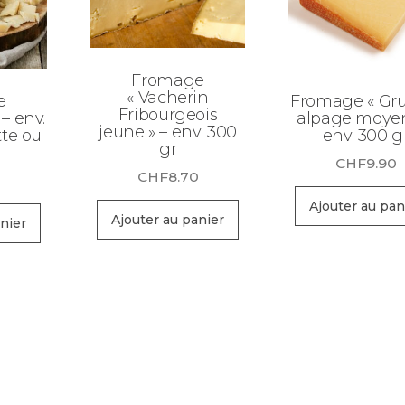
Fromage
« Vacherin
e
Fromage « Gr
Fribourgeois
– env.
alpage moyen
jeune » – env. 300
tte ou
env. 300 g
gr
CHF
9.90
CHF
8.70
0
Ajouter au pan
Ajouter au panier
nier