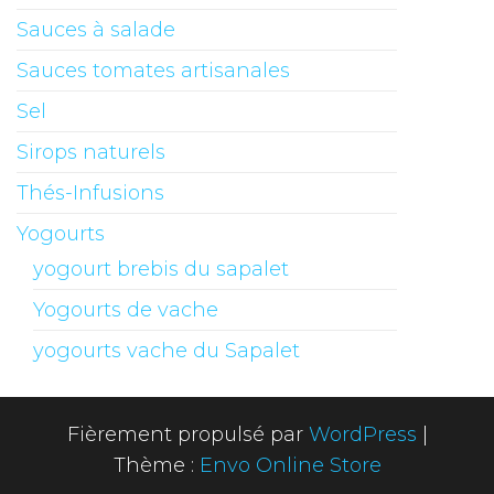
Sauces à salade
Sauces tomates artisanales
Sel
Sirops naturels
Thés-Infusions
Yogourts
yogourt brebis du sapalet
Yogourts de vache
yogourts vache du Sapalet
Fièrement propulsé par
WordPress
|
Thème :
Envo Online Store