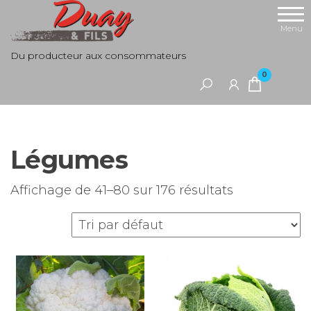
Aller
au
Menu
contenu
Du producteur aux consommateurs
0
Légumes
Affichage de 41–80 sur 176 résultats