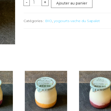
quantité
-
+
Ajouter au panier
de
Yogourt
Catégories :
BIO
,
yogourts vache du Sapalet
de
vache
Cassis
BIO
-
3
x
140
gr
(le
Sapalet)