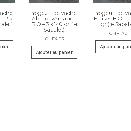
vache
Yogourt de vache
Yogourt de v
 – 3 x
Abricots/Amande
Fraises BIO – 1
palet)
BIO – 3 x 140 gr (le
gr (le Sapal
Sapalet)
CHF
1.70
CHF
4.95
nier
Ajouter au pan
Ajouter au panier