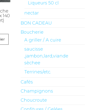
Liqueurs 50 cl
ache
nectar
 x 140
et)
BON CADEAU
Boucherie
ier
A griller / A cuire
saucisse
,jambon,lard,viande
sèchee
Terrines/etc.
Cafés
Champignons
Choucroute
Confitures / Gelées