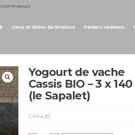
consommateurs
E
Lieux et dates de livraison
Paniers cadeaux
Yogourt de vache
Cassis BIO – 3 x 140
(le Sapalet)
CHF
4.95