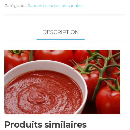
Catégorie :
Sauces tomates artisanales
tomate
artisanale
nature
(100
DESCRIPTION
%
tomate)
(Duay
/
Valais)-
5
x
500
gr
Produits similaires