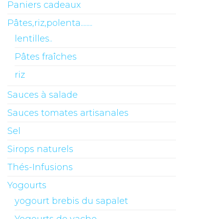
Paniers cadeaux
Pâtes,riz,polenta........
lentilles..
Pâtes fraîches
riz
Sauces à salade
Sauces tomates artisanales
Sel
Sirops naturels
Thés-Infusions
Yogourts
yogourt brebis du sapalet
Yogourts de vache