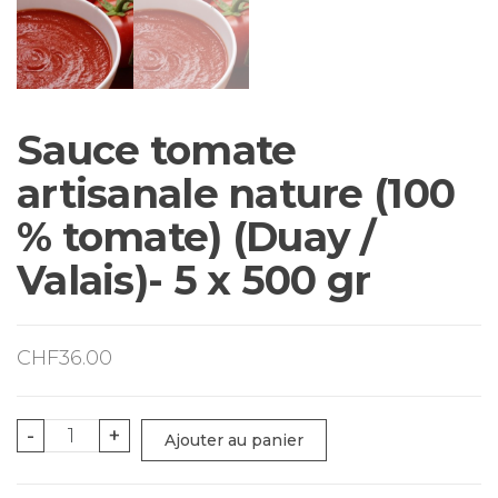
Sauce tomate
artisanale nature (100
% tomate) (Duay /
Valais)- 5 x 500 gr
CHF
36.00
quantité
-
+
Ajouter au panier
de
Sauce