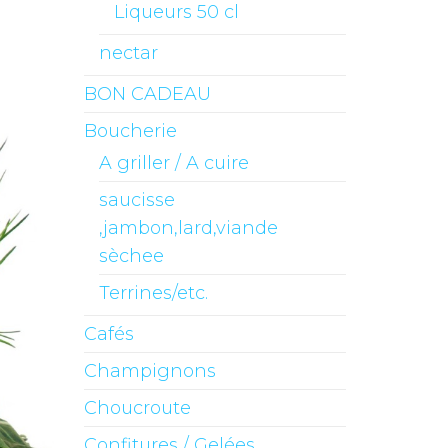
Liqueurs 50 cl
nectar
BON CADEAU
Boucherie
A griller / A cuire
saucisse
,jambon,lard,viande
sèchee
Terrines/etc.
Cafés
Champignons
Choucroute
Confitures / Gelées