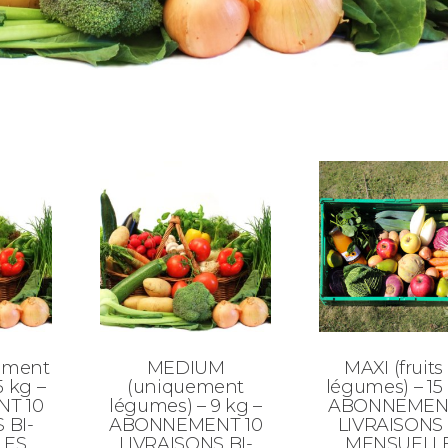
ement
MEDIUM
MAXI (fruits
5 kg –
(uniquement
légumes) – 15
T 10
légumes) – 9 kg –
ABONNEMENT
 BI-
ABONNEMENT 10
LIVRAISONS 
LES
LIVRAISONS BI-
MENSUELL