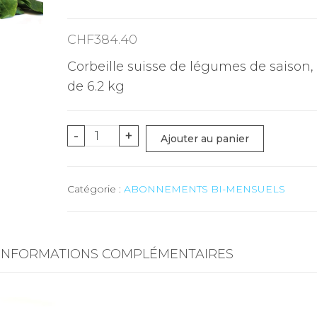
CHF
384.40
Corbeille suisse de légumes de saison,
de 6.2 kg
quantité
-
+
Ajouter au panier
de
MINI
Catégorie :
ABONNEMENTS BI-MENSUELS
suisse
(uniquement
légumes)
-
INFORMATIONS COMPLÉMENTAIRES
6.2
kg
-