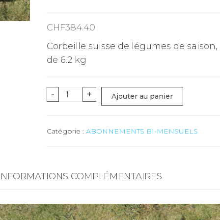
CHF
384.40
Corbeille suisse de légumes de saison,
de 6.2 kg
quantité
-
+
Ajouter au panier
de
MINI
Catégorie :
ABONNEMENTS BI-MENSUELS
(fruits
et
légumes
+
INFORMATIONS COMPLÉMENTAIRES
Agrumes)
-
6.2