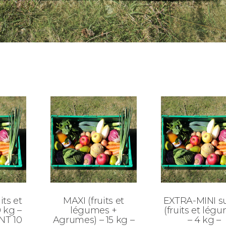
ts et
MAXI (fruits et
EXTRA-MINI su
 kg –
légumes +
(fruits et lég
T 10
Agrumes) – 15 kg –
– 4 kg –