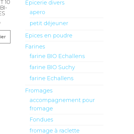
 10
Epicerie divers
BI-
apero
ES
0
petit déjeuner
Epices en poudre
ier
Farines
farine BIO Echallens
farine BIO Suchy
farine Echallens
Fromages
accompagnement pour
fromage
Fondues
fromage à raclette