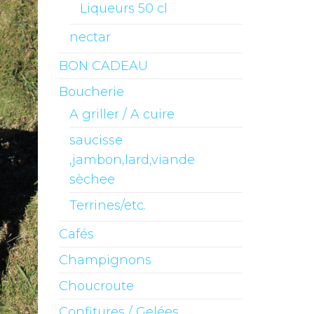
Liqueurs 50 cl
nectar
BON CADEAU
Boucherie
A griller / A cuire
saucisse
,jambon,lard,viande
sèchee
Terrines/etc.
Cafés
Champignons
Choucroute
Confitures / Gelées