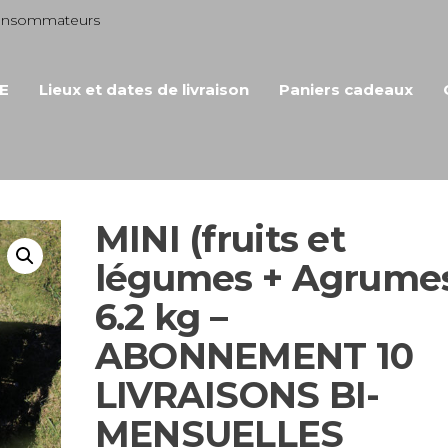
consommateurs
E
Lieux et dates de livraison
Paniers cadeaux
MINI (fruits et
légumes + Agrumes
6.2 kg –
ABONNEMENT 10
LIVRAISONS BI-
MENSUELLES