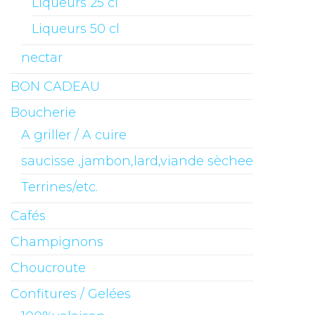
Liqueurs 25 cl
Liqueurs 50 cl
nectar
BON CADEAU
Boucherie
A griller / A cuire
saucisse ,jambon,lard,viande sèchee
Terrines/etc.
Cafés
Champignons
Choucroute
Confitures / Gelées