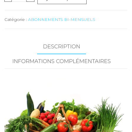
de
MAXI
Catégorie :
ABONNEMENTS BI-MENSUELS
(fruits
et
légumes)
-
DESCRIPTION
15
INFORMATIONS COMPLÉMENTAIRES
kg
-
ABONNEMENT
10
LIVRAISONS
BI-
MENSUELLES