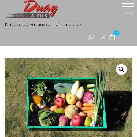
Aller
au
Menu
contenu
Du producteur aux consommateurs
0