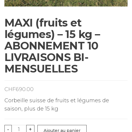
MAXI (fruits et
légumes) – 15 kg –
ABONNEMENT 10
LIVRAISONS BI-
MENSUELLES
CHF
690.00
Corbeille suisse de fruits et légumes de
saison, plus de 15 kg
quantité
-
+
Ajouter au panier